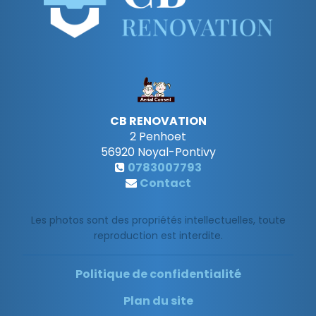
CB RENOVATION
2 Penhoet
56920
Noyal-Pontivy
0783007793
Contact
Les photos sont des propriétés intellectuelles, toute
reproduction est interdite.
Politique de confidentialité
Plan du site