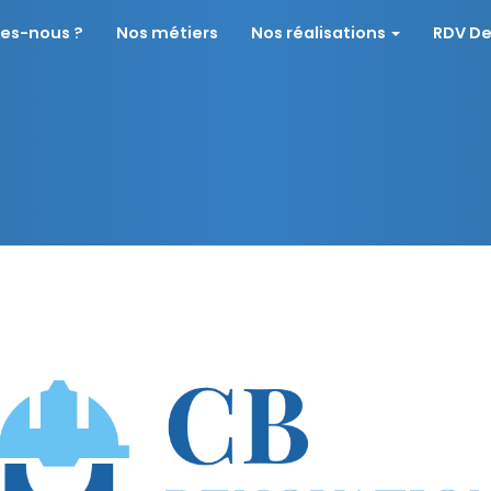
es-nous ?
Nos métiers
Nos réalisations
RDV De